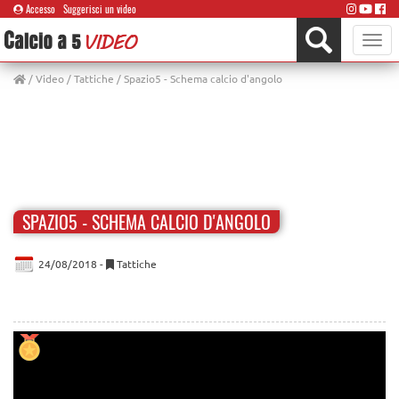
Accesso
Suggerisci un video
Toggle
naviga
/
Video
/
Tattiche
/ Spazio5 - Schema calcio d'angolo
SPAZIO5 - SCHEMA CALCIO D'ANGOLO
24/08/2018 -
Tattiche