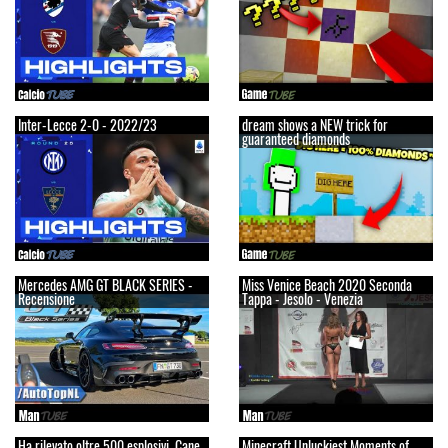
Inter-Lecce 2-0 - 2022/23
dream shows a NEW trick for
guaranteed diamonds
Mercedes AMG GT BLACK SERIES -
Miss Venice Beach 2020 Seconda
Recensione
Tappa - Jesolo - Venezia
Ha rilevato oltre 500 esplosivi. Cane
Minecraft Unluckiest Moments of