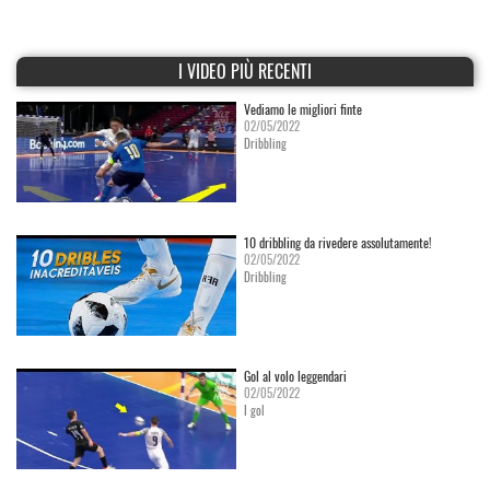
I VIDEO PIÙ RECENTI
Vediamo le migliori finte
02/05/2022
Dribbling
10 dribbling da rivedere assolutamente!
02/05/2022
Dribbling
Gol al volo leggendari
02/05/2022
I gol