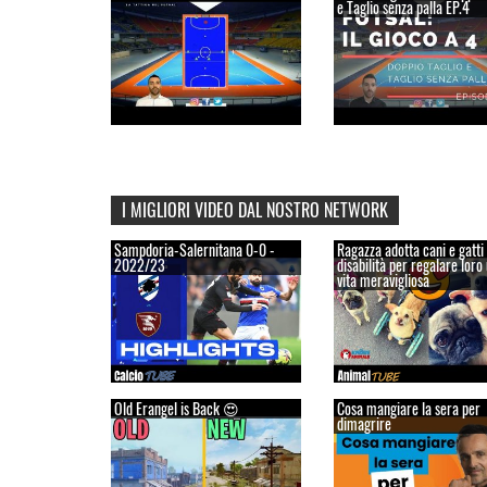
e Taglio senza palla EP.4
I MIGLIORI VIDEO DAL NOSTRO NETWORK
Sampdoria-Salernitana 0-0 -
Ragazza adotta cani e gatti
2022/23
disabilità per regalare loro
vita meravigliosa
Old Erangel is Back 😍
Cosa mangiare la sera per
dimagrire