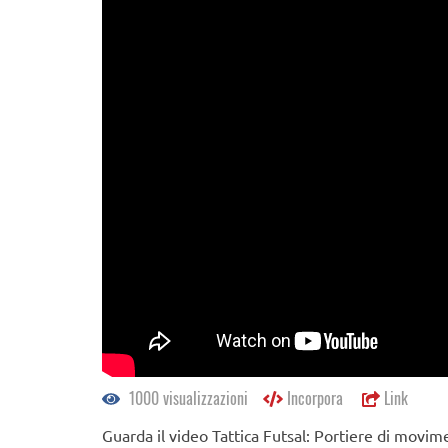
1000 visualizzazioni
Incorpora
Link
Guarda il video Tattica Futsal: Portiere di movime