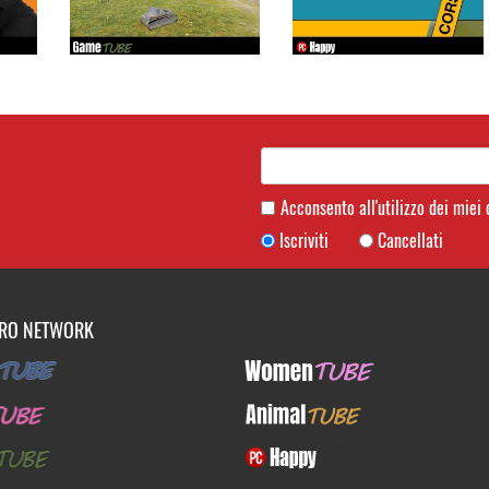
Acconsento all'utilizzo dei miei
Iscriviti
Cancellati
TRO NETWORK
UBE
WomenTUBE
E
AnimalTUBE
BE
PcHappy