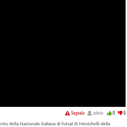
Segnala
admin
0
0
nto della Nazionale italiana di futsal di Menichelli della