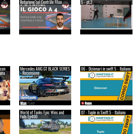
Rotazione col Centrale Fisso
5 - pt.2
 con
Mercedes AMG GT BLACK SERIES
06 - Dizionari in swift 5 - Italiano
 una
- Recensione
World of Tanks Epic Wins and
07 - Tuple in Swift 5 - Italiano
Fails Ep400