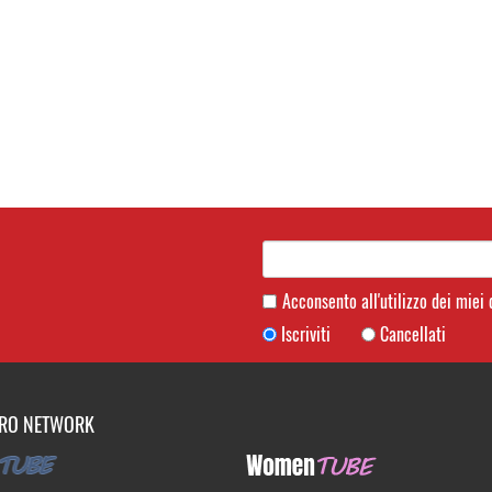
Acconsento all'utilizzo dei miei
Iscriviti
Cancellati
TRO NETWORK
UBE
WomenTUBE