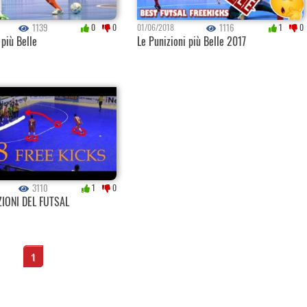
1139
1116
0
0
01/06/2018
1
0
 più Belle
Le Punizioni più Belle 2017
3110
1
0
ZIONI DEL FUTSAL
1