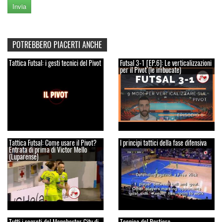
POTREBBERO PIACERTI ANCHE
Tattica Futsal: i gesti tecnici del Pivot
Futsal 3-1 [EP.6]: Le verticalizzazioni
per il Pivot (le imbucate)
Tattica Futsal: Come usare il Pivot?
I principi tattici della fase difensiva
Entrata di prima di Victor Mello
(Luparense)
Tutti i segreti del Manchester City di
Tecnica del Portiere