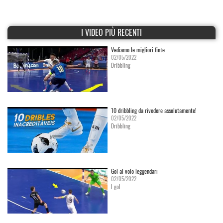
I VIDEO PIÙ RECENTI
Vediamo le migliori finte
02/05/2022
Dribbling
10 dribbling da rivedere assolutamente!
02/05/2022
Dribbling
Gol al volo leggendari
02/05/2022
I gol