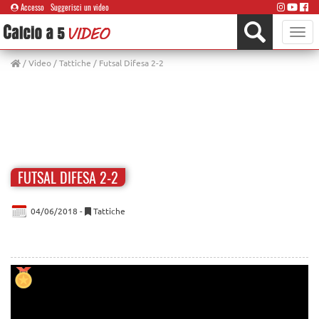
Accesso
Suggerisci un video
Toggle
naviga
/
Video
/
Tattiche
/ Futsal Difesa 2-2
FUTSAL DIFESA 2-2
04/06/2018 -
Tattiche