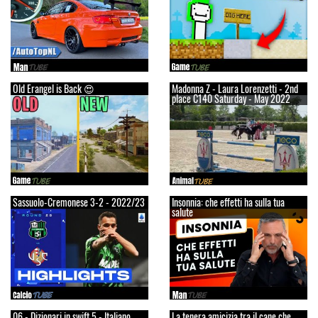
Old Erangel is Back 😍
Madonna Z - Laura Lorenzetti - 2nd
place C140 Saturday - May 2022
Sassuolo-Cremonese 3-2 - 2022/23
Insonnia: che effetti ha sulla tua
salute
06 - Dizionari in swift 5 - Italiano
La tenera amicizia tra il cane che