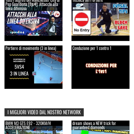
Pep Guardiona [Ep.4]: Attacchi alla
linea difensiva
Portiere di movimento (3 in linea)
Conduzione per 1 contro 1
I MIGLIORI VIDEO DAL NOSTRO NETWORK
BMW M3 GTS E92 - 320KM/H
dream shows a NEW trick for
ACCELERAZIONE
guaranteed diamonds