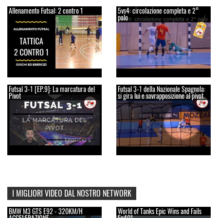
Allenamento Futsal: 2 contro 1
5vs4: circolazione completa e 2°
palo
Futsal 3-1 [EP.9]: La marcatura del
Futsal 3-1 della Nazionale Spagnola:
Pivot
si gira lui e sovrapposizione al pivot
I MIGLIORI VIDEO DAL NOSTRO NETWORK
BMW M3 GTS E92 - 320KM/H
World of Tanks Epic Wins and Fails
ACCELERAZIONE
Ep401