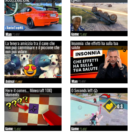
La tenera amicizia tra il cane che
Insonnia: che effetti ha sulla tua
non può camminare e il piccione che
salute
non può volare
Here it comes... Minecraft 10IQ
0 Seconds left 😱
Moments