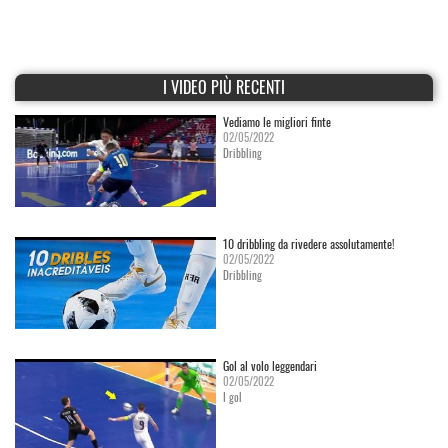
I VIDEO PIÙ RECENTI
Vediamo le migliori finte
02/05/2022
Dribbling
10 dribbling da rivedere assolutamente!
02/05/2022
Dribbling
Gol al volo leggendari
02/05/2022
I gol