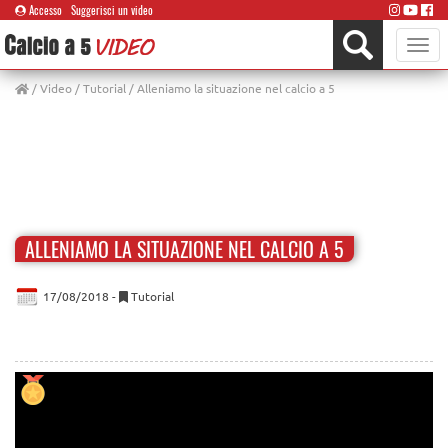
Accesso
Suggerisci un video
Toggle
naviga
/
Video
/
Tutorial
/ Alleniamo la situazione nel calcio a 5
ALLENIAMO LA SITUAZIONE NEL CALCIO A 5
17/08/2018 -
Tutorial