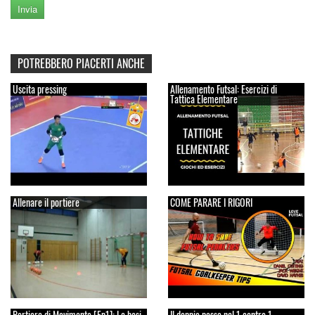
POTREBBERO PIACERTI ANCHE
Uscita pressing
Allenamento Futsal: Esercizi di
Tattica Elementare
Allenare il portiere
COME PARARE I RIGORI
Portiere di Movimento [Ep1]: Le basi
Il doppio passo nel 1 contro 1