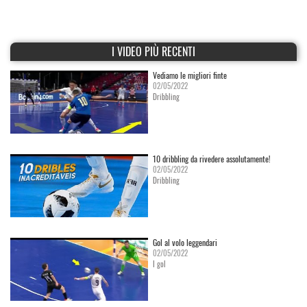
I VIDEO PIÙ RECENTI
Vediamo le migliori finte
02/05/2022
Dribbling
10 dribbling da rivedere assolutamente!
02/05/2022
Dribbling
Gol al volo leggendari
02/05/2022
I gol