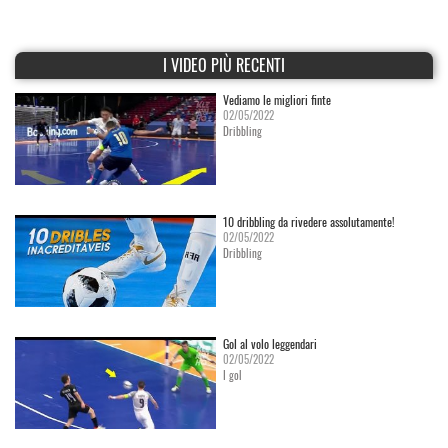
I VIDEO PIÙ RECENTI
Vediamo le migliori finte
02/05/2022
Dribbling
10 dribbling da rivedere assolutamente!
02/05/2022
Dribbling
Gol al volo leggendari
02/05/2022
I gol