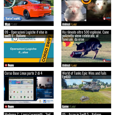
09 - Operazioni Logiche if else in
Ha rilevato oltre 500 esplosivi. Cane
swift 5 - Italiano
poliziotto viene celebrato, al
funerale, da eroe
Corso Base Linux parte 2 di 4
World of Tanks Epic Wins and Fails
Ep400
Madonna Z - Laura Lorenzetti - 2nd
05 - Array in Swift 5 - Italiano