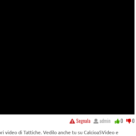
Segnala
admin
0
0
ri video di Tattiche. Vedilo anche tu su Calcioa5Video e