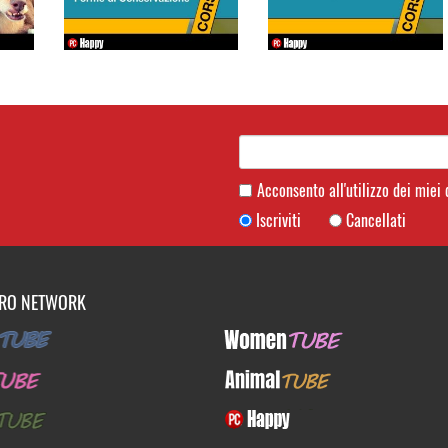
Acconsento all'utilizzo dei miei
Iscriviti
Cancellati
TRO NETWORK
UBE
WomenTUBE
E
AnimalTUBE
BE
PcHappy