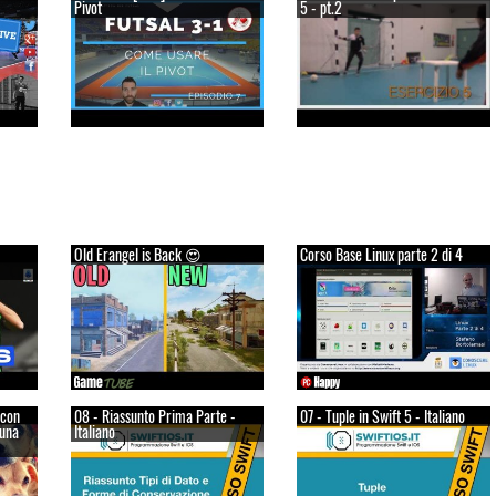
Pivot
5 - pt.2
Old Erangel is Back 😍
Corso Base Linux parte 2 di 4
 con
08 - Riassunto Prima Parte -
07 - Tuple in Swift 5 - Italiano
 una
Italiano