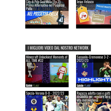
City di Pep Guardiola [Ep.2]:
Jesus Velasco
Prima Alternativa nel Possesso
Palla
I MIGLIORI VIDEO DAL NOSTRO NETWORK
Minecraft Unluckiest Moments of
Sassuolo-Cremonese 3-2 -
ALL TIME #32
2022/23
Spezia-Verona 0-0 - 2022/23
Ragazza adotta cani e gatti
disabilità per regalare loro
vita meravigliosa