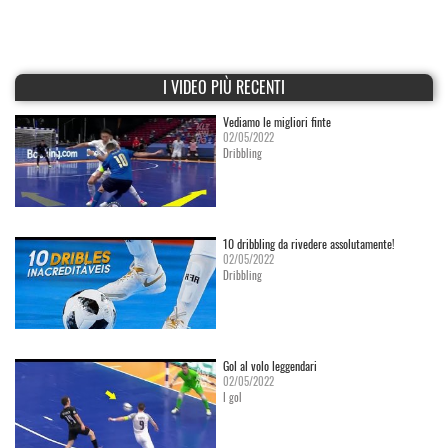
I VIDEO PIÙ RECENTI
Vediamo le migliori finte
02/05/2022
Dribbling
10 dribbling da rivedere assolutamente!
02/05/2022
Dribbling
Gol al volo leggendari
02/05/2022
I gol