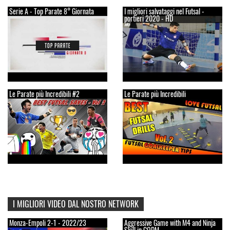
Serie A - Top Parate 8° Giornata
I migliori salvataggi nel Futsal -
portieri 2020 - HD
Le Parate più Incredibili #2
Le Parate più Incredibili
I MIGLIORI VIDEO DAL NOSTRO NETWORK
Monza-Empoli 2-1 - 2022/23
Aggressive Game with M4 and Ninja
Skill in CODM