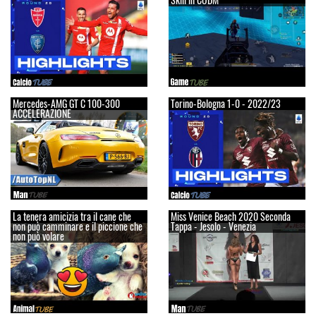
Mercedes-AMG GT C 100-300
Torino-Bologna 1-0 - 2022/23
ACCELERAZIONE
La tenera amicizia tra il cane che
Miss Venice Beach 2020 Seconda
non può camminare e il piccione che
Tappa - Jesolo - Venezia
non può volare