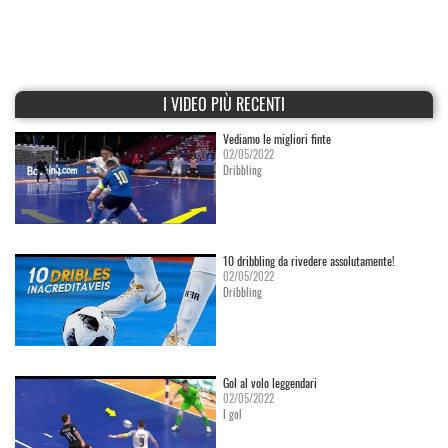
I VIDEO PIÙ RECENTI
Vediamo le migliori finte
02/05/2022
Dribbling
10 dribbling da rivedere assolutamente!
02/05/2022
Dribbling
Gol al volo leggendari
02/05/2022
I gol