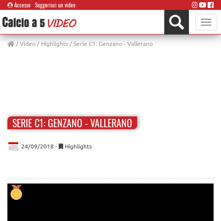
Accesso
Suggerisci un video
Toggle
naviga
/
Video
/
Highlights
/ Serie C1: Genzano - Vallerano
SERIE C1: GENZANO - VALLERANO
24/09/2018 -
Highlights