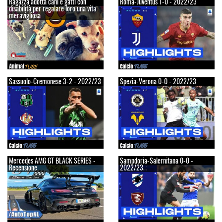
Ragazza adotta cani e gatti con
Roma-Juventus 1-0 - 2022/23
disabilità per regalare loro una vita
meravigliosa
Sassuolo-Cremonese 3-2 - 2022/23
Spezia-Verona 0-0 - 2022/23
Mercedes AMG GT BLACK SERIES -
Sampdoria-Salernitana 0-0 -
Recensione
2022/23