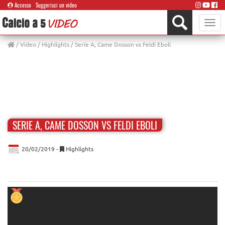
Accesso
Suggerisci un video
Toggle
naviga
/
Video
/
Highlights
/ Serie A, Came Dosson vs Feldi Eboli
SERIE A, CAME DOSSON VS FELDI EBOLI
20/02/2019 -
Highlights