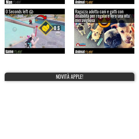
0 Seconds left 😱
Ragazza adotta cani e gatti con
disabilità per regalare loro una vita
meravigliosa
NOVITÀ APPLE!