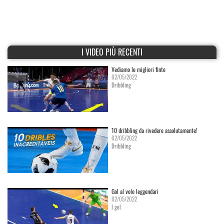
I VIDEO PIÙ RECENTI
Vediamo le migliori finte
02/05/2022
Dribbling
10 dribbling da rivedere assolutamente!
02/05/2022
Dribbling
Gol al volo leggendari
02/05/2022
I gol