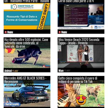
08 - Riassunto Prima Parte - Italiano
Corso Base Linux parte 3 di 4
Ha rilevato oltre 500 esplosivi. Cane
Miss Venice Beach 2020 Seconda
poliziotto viene celebrato, al
Tappa - Jesolo - Venezia
funerale, da eroe
Mercedes AMG GT BLACK SERIES -
Gatto cieco conquista il cuore di
Recensione
milioni di persone su Tik Tok