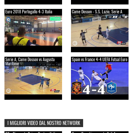
Euro 2018 Portogallo 4-3 Italia
Came Dosson - S.S. Lazio, Serie A
Serie A, Came Dosson vs Augusta
Spain vs France 4-4 UEFA Futsal Euro
Maritime
I MIGLIORI VIDEO DAL NOSTRO NETWORK