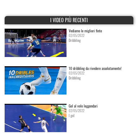
I VIDEO PIÙ RECENTI
Vediamo le migliori finte
02/05/2022
Dribbling
10 dribbling da rivedere assolutamente!
02/05/2022
Dribbling
Gol al volo leggendari
02/05/2022
I gol