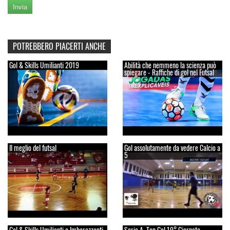
POTREBBERO PIACERTI ANCHE
Gol & Skills Umilianti 2019
Abilità che nemmeno la scienza può
spiegare - Raffiche di gol nel Futsal
Il meglio del futsal
Gol assolutamente da vedere Calcio a
5
Gol & Skills Umilianti e Imbarazzanti
Serie A, Top Gol 19° Giornata