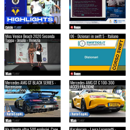
Miss Venice Beach 2020 Seconda
06 - Dizionari in swift 5 - Italiano
Tappa - Jesolo - Venezia
Mercedes AMG GT BLACK SERIES -
Mercedes-AMG GT C 100-300
Recensione
ACCELERAZIONE
Ha rilevato oltre 500 esplosivi. Cane
Karakoram - Laura Lorenzetti -