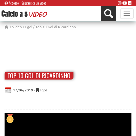
Accesso
Suggerisci un video
Toggle
naviga
/
Video
/
I gol
/ Top 10 Gol di Ricardinho
TOP 10 GOL DI RICARDINHO
17/06/2019 -
I gol