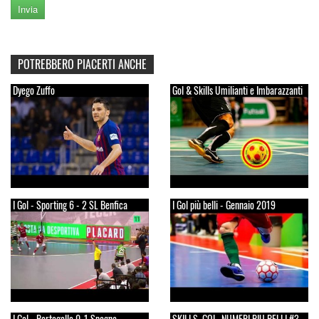
POTREBBERO PIACERTI ANCHE
Dyego Zuffo
Gol & Skills Umilianti e Imbarazzanti
I Gol - Sporting 6 - 2 SL Benfica
I Gol più belli - Gennaio 2019
I Gol - Portogallo 0-1 Spagna -
SKILLS, GOL, NUMERI PIU BELLI #3