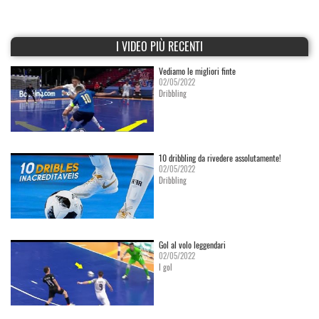
I VIDEO PIÙ RECENTI
Vediamo le migliori finte
02/05/2022
Dribbling
10 dribbling da rivedere assolutamente!
02/05/2022
Dribbling
Gol al volo leggendari
02/05/2022
I gol