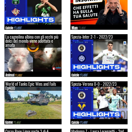
La cagnolina albina con gli occhi più
Spezia-Inter 2-1 - 2022/23
dolci del mondo viene adottata e
amata
World of Tanks Epic Wins and Fails
Spezia-Verona 0-0 - 2022/23
Ep400
Corso Base Linux parte 3 di 4
Madonna Z - Laura Lorenzetti - 2nd