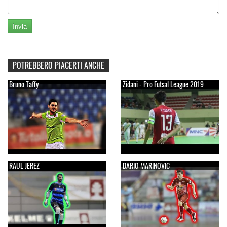
POTREBBERO PIACERTI ANCHE
Bruno Taffy
Zidani - Pro Futsal League 2019
RAUL JEREZ
DARIO MARINOVIC