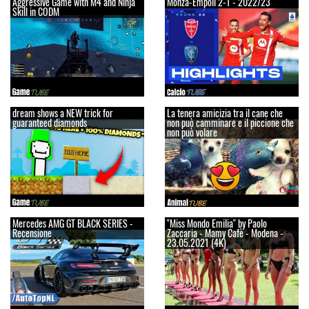
Aggressive Game with M4 and Ninja
Monza-Empoli 2-1 - 2022/23
Skill in CODM
dream shows a NEW trick for
La tenera amicizia tra il cane che
guaranteed diamonds
non può camminare e il piccione che
non può volare
Mercedes AMG GT BLACK SERIES -
"Miss Mondo Emilia" by Paolo
Recensione
Zaccaria - Mamy Cafè - Modena -
23.05.2021 (4K)