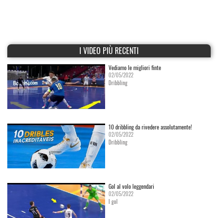
I VIDEO PIÙ RECENTI
Vediamo le migliori finte
02/05/2022
Dribbling
10 dribbling da rivedere assolutamente!
02/05/2022
Dribbling
Gol al volo leggendari
02/05/2022
I gol