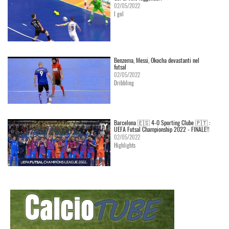
02/05/2022
I gol
Benzema, Messi, Okocha devastanti nel
futsal
02/05/2022
Dribbling
Barcelona 🇪🇸 4-0 Sporting Clube 🇵🇹 :
UEFA Futsal Championship 2022 - FINALE!!
02/05/2022
Highlights