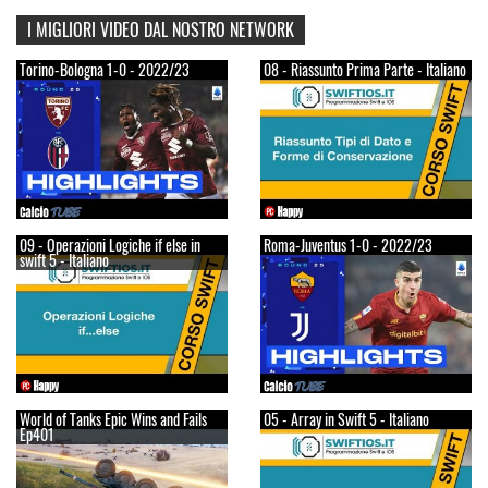
I MIGLIORI VIDEO DAL NOSTRO NETWORK
Torino-Bologna 1-0 - 2022/23
08 - Riassunto Prima Parte - Italiano
09 - Operazioni Logiche if else in
Roma-Juventus 1-0 - 2022/23
swift 5 - Italiano
World of Tanks Epic Wins and Fails
05 - Array in Swift 5 - Italiano
Ep401