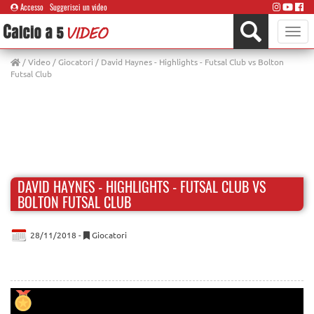
Accesso
Suggerisci un video
Toggle
naviga
/
Video
/
Giocatori
/ David Haynes - Highlights - Futsal Club vs Bolton
Futsal Club
DAVID HAYNES - HIGHLIGHTS - FUTSAL CLUB VS
BOLTON FUTSAL CLUB
28/11/2018 -
Giocatori