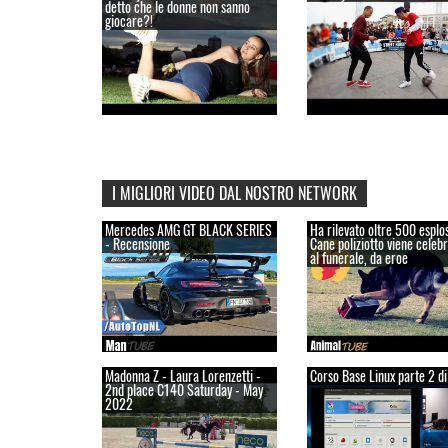
detto che le donne non sanno
giocare?!
I MIGLIORI VIDEO DAL NOSTRO NETWORK
Mercedes AMG GT BLACK SERIES
Ha rilevato oltre 500 esplos
- Recensione
Cane poliziotto viene celebr
al funerale, da eroe
Madonna Z - Laura Lorenzetti -
Corso Base Linux parte 2 di
2nd place C140 Saturday - May
2022