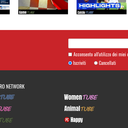
Acconsento all'utilizzo dei miei
Iscriviti
Cancellati
TRO NETWORK
UBE
WomenTUBE
E
AnimalTUBE
BE
PcHappy