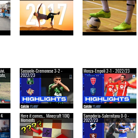
ivi.
Sassuolo-Cremonese 3-2 -
Monza-Empoli 2-1 - 2022/23
ato,
2022/23
 4
Here it comes... Minecraft 10IQ
Sampdoria-Salernitana 0-0 -
Moments
2022/23