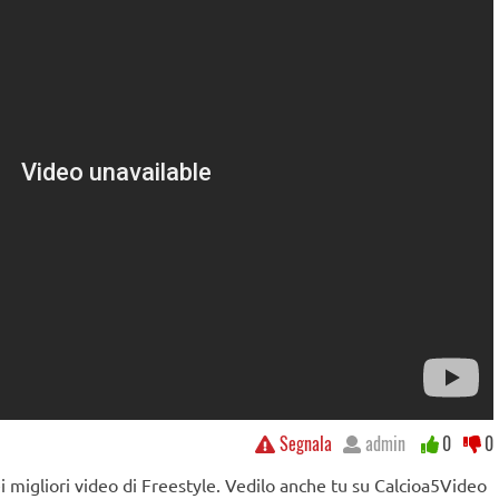
Segnala
admin
0
0
ei migliori video di Freestyle. Vedilo anche tu su Calcioa5Video