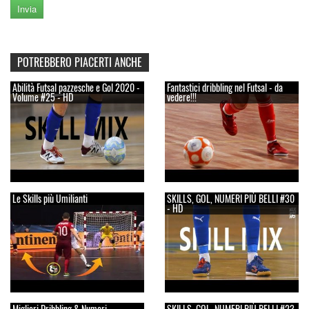
POTREBBERO PIACERTI ANCHE
Abilità Futsal pazzesche e Gol 2020 -
Fantastici dribbling nel Futsal - da
Volume #25 - HD
vedere!!!
Le Skills più Umilianti
SKILLS, GOL, NUMERI PIÙ BELLI #30
- HD
Migliori Dribbling & Numeri
SKILLS, GOL, NUMERI PIÙ BELLI #23