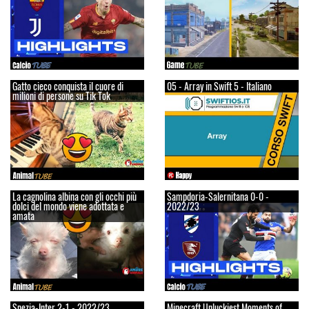
Gatto cieco conquista il cuore di
05 - Array in Swift 5 - Italiano
milioni di persone su Tik Tok
La cagnolina albina con gli occhi più
Sampdoria-Salernitana 0-0 -
dolci del mondo viene adottata e
2022/23
amata
Spezia-Inter 2-1 - 2022/23
Minecraft Unluckiest Moments of