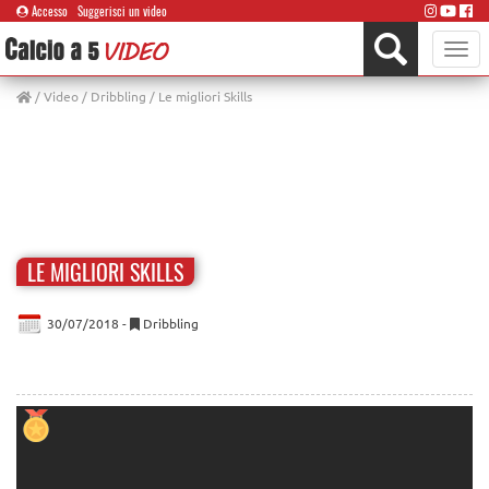
Accesso
Suggerisci un video
Toggle
naviga
/
Video
/
Dribbling
/ Le migliori Skills
LE MIGLIORI SKILLS
30/07/2018 -
Dribbling