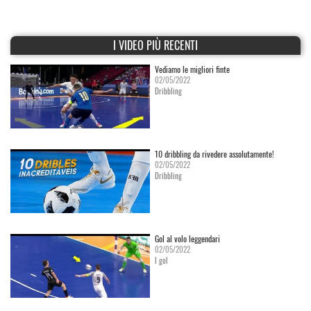
I VIDEO PIÙ RECENTI
Vediamo le migliori finte
02/05/2022
Dribbling
10 dribbling da rivedere assolutamente!
02/05/2022
Dribbling
Gol al volo leggendari
02/05/2022
I gol