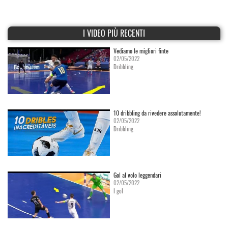
I VIDEO PIÙ RECENTI
Vediamo le migliori finte
02/05/2022
Dribbling
10 dribbling da rivedere assolutamente!
02/05/2022
Dribbling
Gol al volo leggendari
02/05/2022
I gol