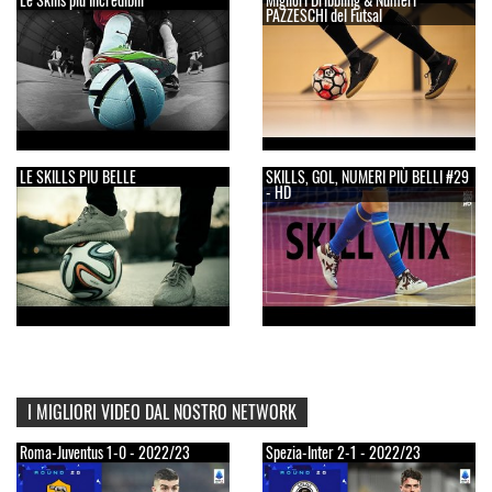
PAZZESCHI del Futsal
LE SKILLS PIU BELLE
SKILLS, GOL, NUMERI PIÙ BELLI #29
- HD
I MIGLIORI VIDEO DAL NOSTRO NETWORK
Roma-Juventus 1-0 - 2022/23
Spezia-Inter 2-1 - 2022/23