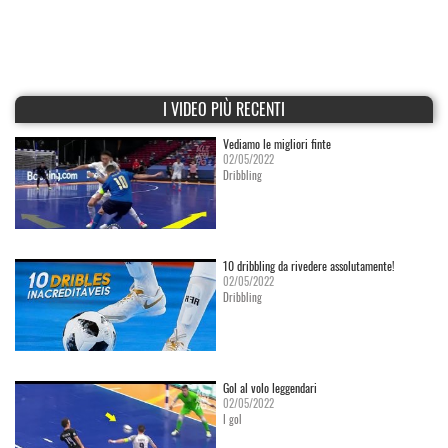
I VIDEO PIÙ RECENTI
Vediamo le migliori finte
02/05/2022
Dribbling
10 dribbling da rivedere assolutamente!
02/05/2022
Dribbling
Gol al volo leggendari
02/05/2022
I gol